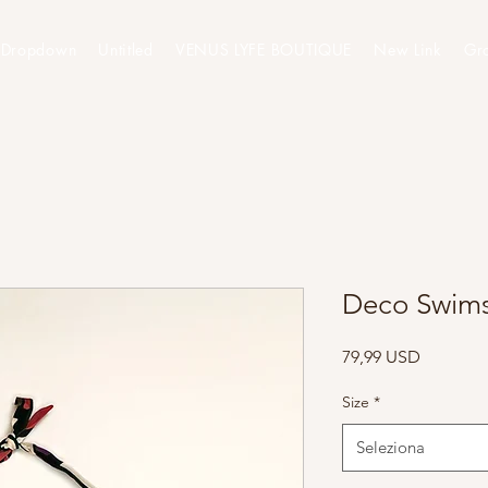
Dropdown
Untitled
VENUS LYFE BOUTIQUE
New Link
Gr
Deco Swims
Prezzo
79,99 USD
Size
*
Seleziona