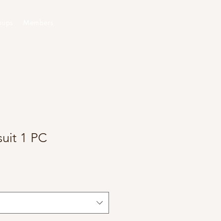
oups
Members
uit 1 PC