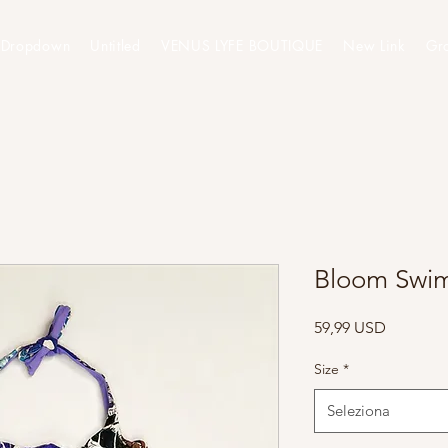
Dropdown
Untitled
VENUS LYFE BOUTIQUE
New Link
Gr
Bloom Swim
Prezzo
59,99 USD
Size
*
Seleziona