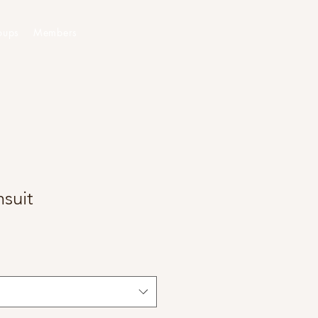
oups
Members
suit