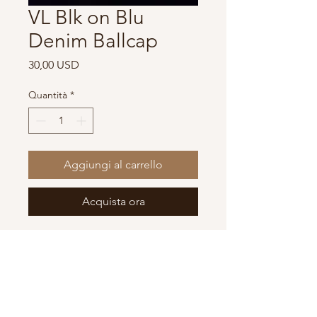
VL Blk on Blu
Denim Ballcap
Prezzo
30,00 USD
Quantità
*
Aggiungi al carrello
Acquista ora
VL Blk on Blu Denim Ball Cap
One of a kind design